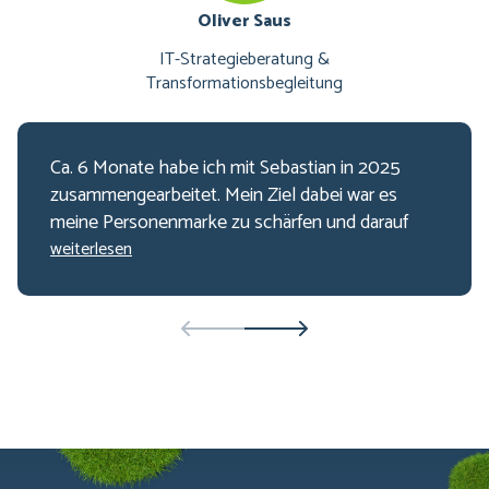
Oliver Saus
IT-Strategieberatung &
Transformationsbegleitung
Ca. 6 Monate habe ich mit Sebastian in 2025
zusammengearbeitet. Mein Ziel dabei war es
meine Personenmarke zu schärfen und darauf
aufbauend eine passende Akquisestrategie zu
weiterlesen
bauen. Insgesamt konnte ich so meine
Personenmarke, mein Marketing und auch ein
Stückweit meinen Vertriebsprozess
weiterentwickeln. Wichtig ist mir vor allem zu
sagen, dass Sebastian enabled. Er nimmt also
einem nicht ab, selbst den Kopf einzuschalten
und nachzudenken. Gerade das verankert das
erarbeitete enorm. Mit der Zusammenarbeit bin