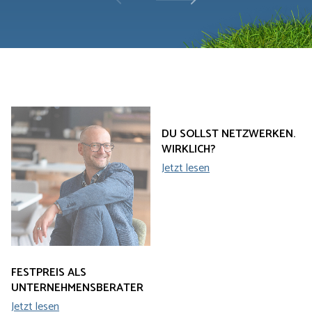
Wichtig ist mir vor allem zu sagen, dass Sebastian
enabled. Er nimmt also einem nicht ab, selbst den Kopf
einzuschalten und nachzudenken. Gerade das verankert
das erarbeitete enorm. Mit der Zusammenarbeit bin ich
sehr zufrieden und kann Sebastian uneingeschränkt
weiterempfehlen.
FESTPREIS ALS
DU SOLLST NETZWERKEN.
UNTERNEHMENSBERATER
WIRKLICH?
Jetzt lesen
Jetzt lesen