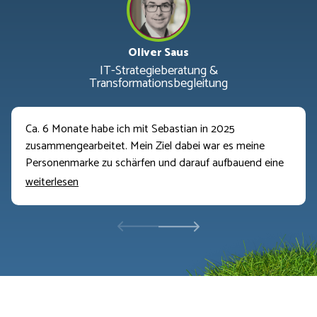
Oliver Saus
IT-Strategieberatung &
Transformationsbegleitung
Ca. 6 Monate habe ich mit Sebastian in 2025
zusammengearbeitet. Mein Ziel dabei war es meine
Personenmarke zu schärfen und darauf aufbauend eine
passende Akquisestrategie zu bauen. Insgesamt konnte
weiterlesen
ich so meine Personenmarke, mein Marketing und auch
ein Stückweit meinen Vertriebsprozess weiterentwickeln.
Wichtig ist mir vor allem zu sagen, dass Sebastian
enabled. Er nimmt also einem nicht ab, selbst den Kopf
einzuschalten und nachzudenken. Gerade das verankert
das erarbeitete enorm. Mit der Zusammenarbeit bin ich
sehr zufrieden und kann Sebastian uneingeschränkt
weiterempfehlen.