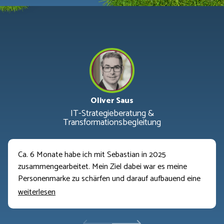
Oliver Saus
IT-Strategieberatung &
Transformationsbegleitung
Ca. 6 Monate habe ich mit Sebastian in 2025
zusammengearbeitet. Mein Ziel dabei war es meine
Personenmarke zu schärfen und darauf aufbauend eine
passende Akquisestrategie zu bauen. Insgesamt konnte
weiterlesen
ich so meine Personenmarke, mein Marketing und auch
ein Stückweit meinen Vertriebsprozess weiterentwickeln.