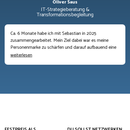
Oliver Saus
IT-Strategieberatung &
Transformationsbegleitung
Ca. 6 Monate habe ich mit Sebastian in 2025
zusammengearbeitet. Mein Ziel dabei war es meine
Personenmarke zu schärfen und darauf aufbauend eine
passende Akquisestrategie zu bauen. Insgesamt konnte
weiterlesen
ich so meine Personenmarke, mein Marketing und auch
ein Stückweit meinen Vertriebsprozess weiterentwickeln.
Wichtig ist mir vor allem zu sagen, dass Sebastian
enabled. Er nimmt also einem nicht ab, selbst den Kopf
einzuschalten und nachzudenken. Gerade das verankert
das erarbeitete enorm. Mit der Zusammenarbeit bin ich
sehr zufrieden und kann Sebastian uneingeschränkt
weiterempfehlen.
DU SOLLST NETZWERKEN.